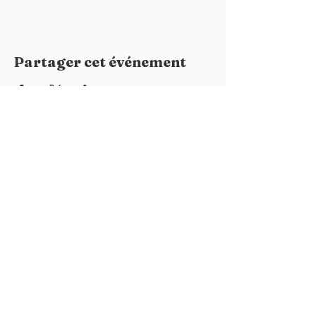
Partager cet événement
ABSADE
5 place de la mairie
44117 St André des Eaux
chalandsfleuris44117@gmail.com
Lieu de la Fête
​Port de la Chaussée Neuve
44117 St André des Eaux
Coordonnées GPS
Latitude : 47.3399706
Longitude : -2.2892367
Suivez-nous