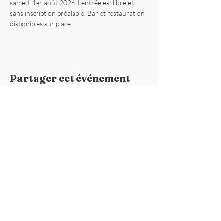
samedi 1er août 2026. L'entrée est libre et 
sans inscription préalable. Bar et restauration 
disponibles sur place.
Partager cet événement
ABSADE
5 place de la mairie
44117 St André des Eaux
chalandsfleuris44117@gmail.com
Lieu de la Fête
​Port de la Chaussée Neuve
44117 St André des Eaux
Coordonnées GPS
Latitude : 47.3399706